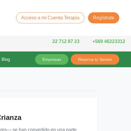
Acceso a mi Cuenta Terapia
Regístrate
22 712 87 23
+569 46223312
Blog
Empresas
Reserva tu Sesión
Crianza
ores— se han convertido en una parte