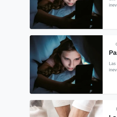
inev
0
Pa
Las 
inev
1