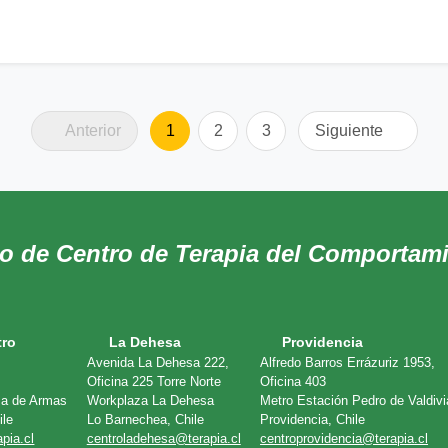
Anterior
1
2
3
Siguiente
do de Centro de Terapia del Comportam
tro
La Dehesa
Providencia
Avenida La Dehesa 222,
Alfredo Barros Errázuriz 1953,
Oficina 225 Torre Norte
Oficina 403
za de Armas
Workplaza La Dehesa
Metro Estación Pedro de Valdivi
ile
Lo Barnechea, Chile
Providencia, Chile
pia.cl
centroladehesa@terapia.cl
centroprovidencia@terapia.cl