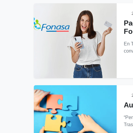
2
Pa
Fo
En T
conv
2
Au
“Pen
Tras