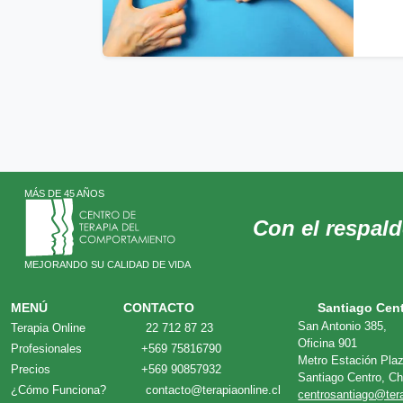
MÁS DE 45 AÑOS
Con el respal
MEJORANDO SU CALIDAD DE VIDA
MENÚ
CONTACTO
Santiago Cen
San Antonio 385,
Terapia Online
22 712 87 23
Oficina 901
Profesionales
+569 75816790
Metro Estación Pla
Precios
+569 90857932
Santiago Centro, Ch
¿Cómo Funciona?
contacto@terapiaonline.cl
centrosantiago@tera