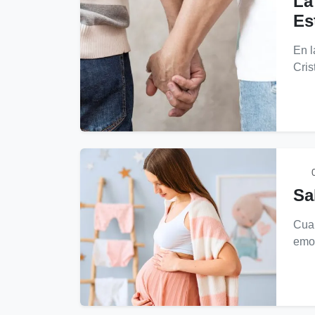
La
Es
En l
Cris
0
Sa
Cuan
emoc