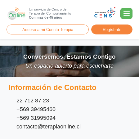
Un servicio de Centro de
Terapia del Comportamiento
Con mas de 45 años
Acceso a mi Cuenta Terapia
Regístrate
Conversemos, Estamos Contigo
Un espacio abierto para escucharte
Información de Contacto
22 712 87 23
+569 39495460
+569 31995094
contacto@terapiaonline.cl