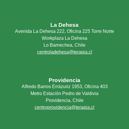
Problemas derivados de enfermedad
medica
Temblor
La Dehesa
Tercera edad
Avenida La Dehesa 222, Oficina 225 Torre Norte
Trastorno postraumÃ¡tico
Workplaza La Dehesa
Lo Barnechea, Chile
Trastornos Del Animo En General
centroladehesa@terapia.cl
Trauma
Tristeza, pena
Providencia
Alfredo Barros Errázuriz 1953, Oficina 403
Metro Estación Pedro de Valdivia
Providencia, Chile
centroprovidencia@terapia.cl