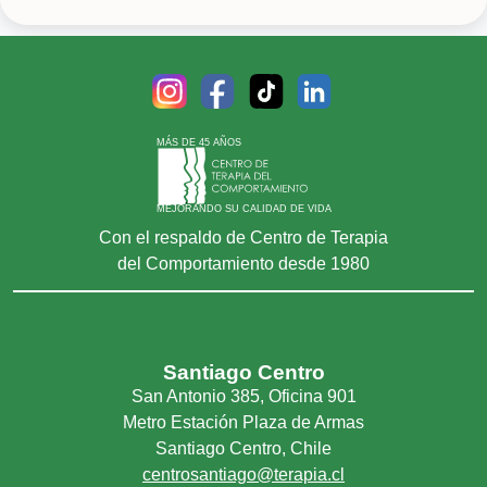
Duelo
EmpatÃ­a
EstrÃ©s
EstrÃ©s agudo
EstrÃ©s postraumÃ¡tico
MÁS DE 45 AÑOS
Fobia
Fobia social
MEJORANDO SU CALIDAD DE VIDA
Con el respaldo de Centro de Terapia
Hiperactividad
del Comportamiento desde 1980
Impulsividad
Insomnio
Irritabilidad
PÃ¡nico
Santiago Centro
San Antonio 385, Oficina 901
Personalidad
Metro Estación Plaza de Armas
Pesadillas
Santiago Centro, Chile
Problemas del sueÃ±o
centrosantiago@terapia.cl