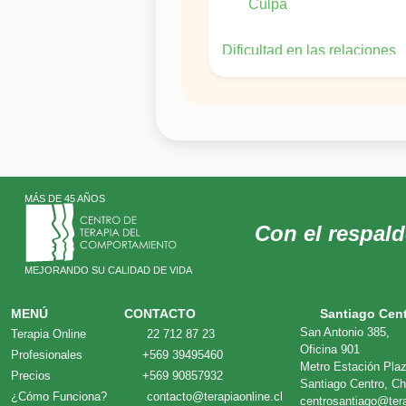
Culpa
Dificultad en las relaciones
interpersonales
Duelo
Fobia
Fobia social
Impulsividad
Insomnio
MÁS DE 45 AÑOS
Irritabilidad
Con el respal
Memoria
MEJORANDO SU CALIDAD DE VIDA
Menopausia
Miedo
MENÚ
CONTACTO
Santiago Cen
Negativismo
San Antonio 385,
Terapia Online
22 712 87 23
Oficina 901
Profesionales
+569 39495460
Obsesiones â compulsi
Metro Estación Pla
Precios
+569 90857932
Optimismo
Santiago Centro, Ch
¿Cómo Funciona?
contacto@terapiaonline.cl
centrosantiago@tera