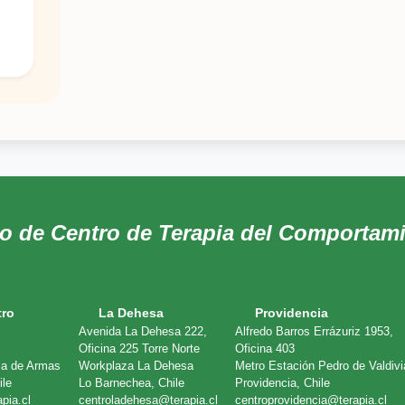
do de Centro de Terapia del Comportam
tro
La Dehesa
Providencia
Avenida La Dehesa 222,
Alfredo Barros Errázuriz 1953,
Oficina 225 Torre Norte
Oficina 403
ones
za de Armas
Workplaza La Dehesa
Metro Estación Pedro de Valdivi
ile
Lo Barnechea, Chile
Providencia, Chile
pia.cl
centroladehesa@terapia.cl
centroprovidencia@terapia.cl