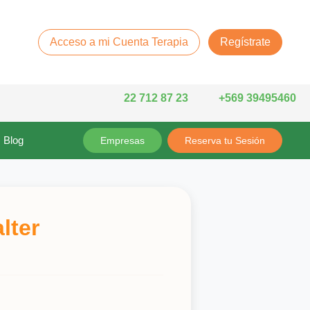
Acceso a mi Cuenta Terapia
Regístrate
22 712 87 23
+569 39495460
Blog
Empresas
Reserva tu Sesión
lter