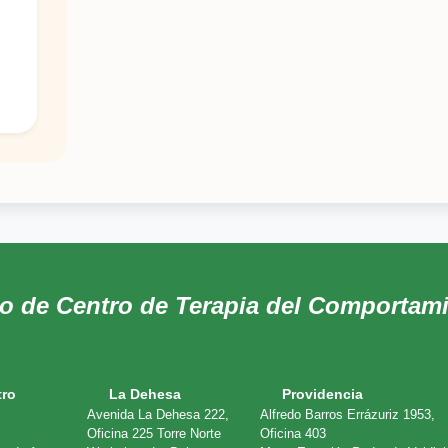
do de Centro de Terapia del Comportam
tro
La Dehesa
Providencia
Avenida La Dehesa 222,
Alfredo Barros Errázuriz 1953,
Oficina 225 Torre Norte
Oficina 403