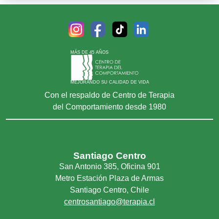
Fobia
Fobia social
Impulsividad
Infidelidad
MÁS DE 45 AÑOS
Insomnio
Irritabilidad
MEJORANDO SU CALIDAD DE VIDA
Obsesiones â compulsiones
Con el respaldo de Centro de Terapia
del Comportamiento desde 1980
Pataletas
Personalidad
Problemas de pareja
Timidez
Santiago Centro
Trastornos Del Animo En General
San Antonio 385, Oficina 901
Metro Estación Plaza de Armas
Santiago Centro, Chile
centrosantiago@terapia.cl