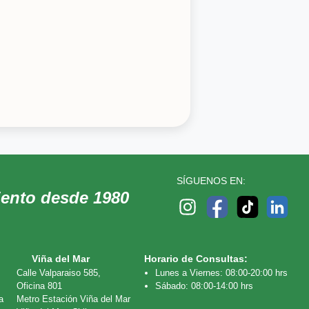
SÍGUENOS EN:
iento desde 1980
Viña del Mar
Horario de Consultas:
Calle Valparaiso 585,
Lunes a Viernes: 08:00-20:00 hrs
Oficina 801
Sábado: 08:00-14:00 hrs
a
Metro Estación Viña del Mar