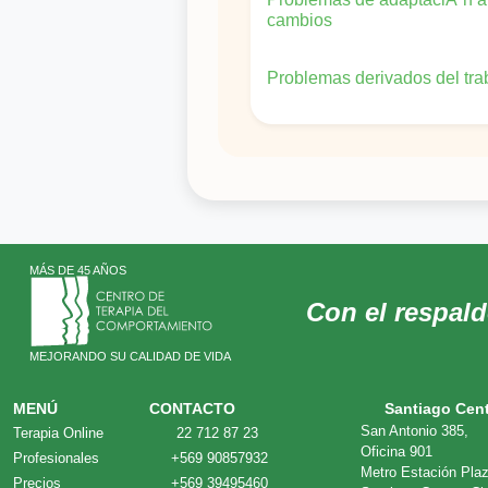
cambios
Problemas derivados del tra
MÁS DE 45 AÑOS
Con el respal
MEJORANDO SU CALIDAD DE VIDA
MENÚ
CONTACTO
Santiago Cen
San Antonio 385,
Terapia Online
22 712 87 23
Oficina 901
Profesionales
+569 90857932
Metro Estación Pla
Precios
+569 39495460