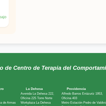
bajo
do de Centro de Terapia del Comportam
tro
La Dehesa
Providencia
Avenida La Dehesa 222,
Alfredo Barros Errázuriz 1953,
Oficina 225 Torre Norte
Oficina 403
za de Armas
Workplaza La Dehesa
Metro Estación Pedro de Valdivi