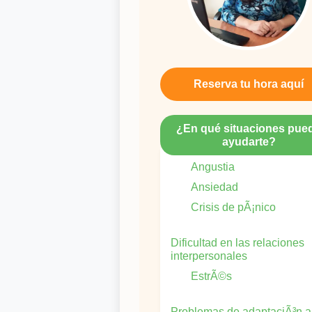
Reserva tu hora aquí
¿En qué situaciones pue
ayudarte?
Angustia
Ansiedad
Crisis de pÃ¡nico
Dificultad en las relaciones
interpersonales
EstrÃ©s
Problemas de adaptaciÃ³n a