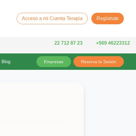
Acceso a mi Cuenta Terapia
Regístrate
22 712 87 23
+569 46223312
Blog
Empresas
Reserva tu Sesión