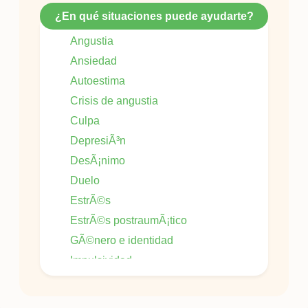
¿En qué situaciones puede ayudarte?
Angustia
Ansiedad
Autoestima
Crisis de angustia
Culpa
DepresiÃ³n
DesÃ¡nimo
Duelo
EstrÃ©s
EstrÃ©s postraumÃ¡tico
GÃ©nero e identidad
Impulsividad
Obsesiones â compulsiones
Temor