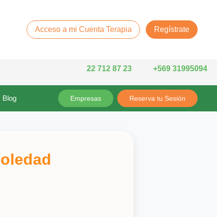
Acceso a mi Cuenta Terapia
Regístrate
22 712 87 23
+569 31995094
Blog
Empresas
Reserva tu Sesión
Soledad