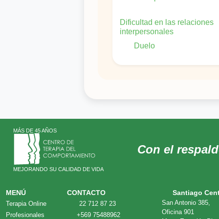
Dificultad en las relaciones
interpersonales
Duelo
Problemas de aprendiza
Problemas de la historia
personal
Problemas de la mujer
Problemas escolares
MÁS DE 45 AÑOS
Problemas familiares
Con el respal
Tristeza, pena
Violencia intrafamiliar
MEJORANDO SU CALIDAD DE VIDA
MENÚ
CONTACTO
Santiago Cen
San Antonio 385,
Terapia Online
22 712 87 23
Oficina 901
Profesionales
+569 75488962