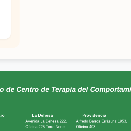
je
do de Centro de Terapia del Comportam
tro
La Dehesa
Providencia
Avenida La Dehesa 222,
Alfredo Barros Errázuriz 1953,
Oficina 225 Torre Norte
Oficina 403