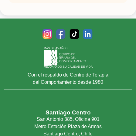
Irritabilidad
Pataletas
Pesadillas
Problemas conductuales
Problemas de aprendizaje
Problemas de asertividad
MÁS DE 45 AÑOS
Problemas de autocontrol
MEJORANDO SU CALIDAD DE VIDA
Problemas derivados de enfermedad
Con el respaldo de Centro de Terapia
medica
del Comportamiento desde 1980
Problemas escolares
Temor
Santiago Centro
San Antonio 385, Oficina 901
Metro Estación Plaza de Armas
Santiago Centro, Chile