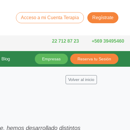
Acceso a mi Cuenta Terapia
Regístrate
22 712 87 23
+569 39495460
Blog
Empresas
Reserva tu Sesión
Volver al inicio
e, hemos desarrollado distintos