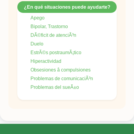
¿En qué situaciones puede ayudarte?
Apego
Bipolar, Trastorno
DÃ©ficit de atenciÃ³n
Duelo
EstrÃ©s postraumÃ¡tico
Hiperactividad
Obsesiones â compulsiones
Problemas de comunicaciÃ³n
Problemas del sueÃ±o