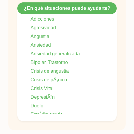
¿En qué situaciones puede ayudarte?
Adicciones
Agresividad
Angustia
Ansiedad
Ansiedad generalizada
Bipolar, Trastorno
Crisis de angustia
Crisis de pÃ¡nico
Crisis Vital
DepresiÃ³n
Duelo
EstrÃ©s agudo
EstrÃ©s postraumÃ¡tico
Fobia