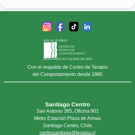
Fobia social
Impulsividad
Insomnio
Irritabilidad
Obsesiones â compulsiones
MÁS DE 45 AÑOS
Personalidad
Problemas conductuales
MEJORANDO SU CALIDAD DE VIDA
Con el respaldo de Centro de Terapia
Trastornos Del Animo En General
del Comportamiento desde 1980
Trauma
Santiago Centro
San Antonio 385, Oficina 901
Metro Estación Plaza de Armas
Santiago Centro, Chile
centrosantiago@terapia.cl