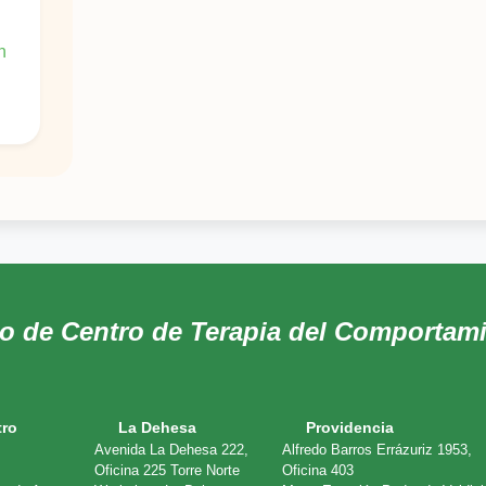
n
bajo
do de Centro de Terapia del Comportam
tro
La Dehesa
Providencia
Avenida La Dehesa 222,
Alfredo Barros Errázuriz 1953,
Oficina 225 Torre Norte
Oficina 403