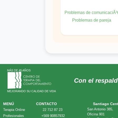
Problemas de comunicaciÃ³
Problemas de pareja
Problemas derivados del tra
Problemas familiares
MÁS DE 45 AÑOS
Con el respal
MEJORANDO SU CALIDAD DE VIDA
MENÚ
CONTACTO
Santiago Cen
San Antonio 385,
Terapia Online
22 712 87 23
Oficina 901
Profesionales
+569 90857932