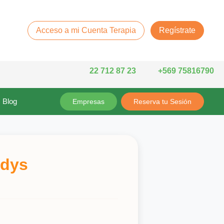
Acceso a mi Cuenta Terapia
Regístrate
22 712 87 23
+569 75816790
Blog
Empresas
Reserva tu Sesión
adys