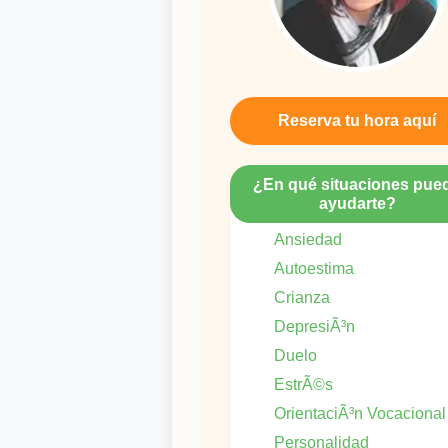
Reserva tu hora aquí
¿En qué situaciones pue
ayudarte?
Ansiedad
Autoestima
Crianza
DepresiÃ³n
Duelo
EstrÃ©s
OrientaciÃ³n Vocacional
Personalidad