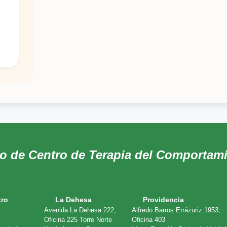
do de Centro de Terapia del Comportam
tro
La Dehesa
Providencia
Avenida La Dehesa 222,
Alfredo Barros Errázuriz 1953,
Oficina 225 Torre Norte
Oficina 403