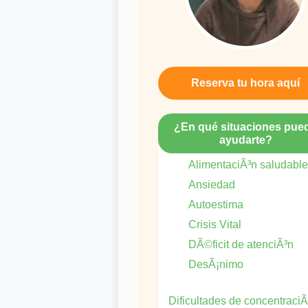
Reserva tu hora aquí
¿En qué situaciones pue
ayudarte?
AlimentaciÃ³n saludable
Ansiedad
Autoestima
Crisis Vital
DÃ©ficit de atenciÃ³n
DesÃ¡nimo
Dificultades de concentraciÃ