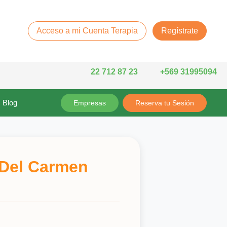
Acceso a mi Cuenta Terapia
Regístrate
22 712 87 23
+569 31995094
Blog
Empresas
Reserva tu Sesión
 Del Carmen