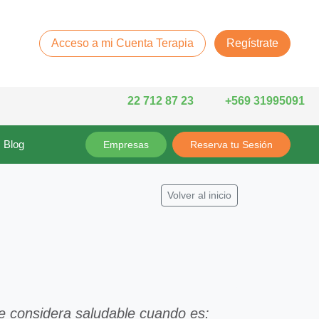
Acceso a mi Cuenta Terapia
Regístrate
22 712 87 23
+569 31995091
Blog
Empresas
Reserva tu Sesión
Volver al inicio
se considera saludable cuando es: