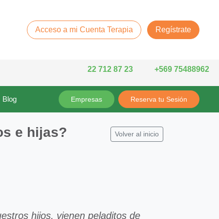
Acceso a mi Cuenta Terapia
Regístrate
22 712 87 23
+569 75488962
Blog
Empresas
Reserva tu Sesión
s e hijas?
Volver al inicio
estros hijos, vienen peladitos de