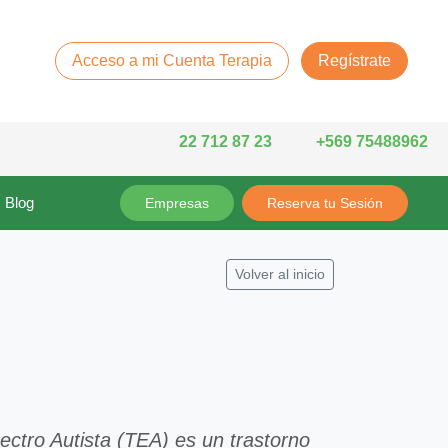
Acceso a mi Cuenta Terapia
Regístrate
22 712 87 23
+569 75488962
Blog
Empresas
Reserva tu Sesión
Volver al inicio
ectro Autista (TEA) es un trastorno