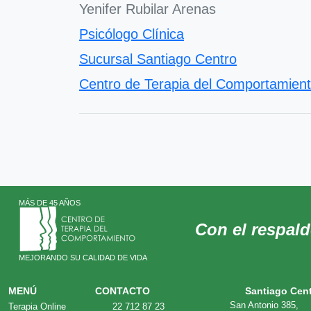
Yenifer Rubilar Arenas
Psicólogo Clínica
Sucursal Santiago Centro
Centro de Terapia del Comportamien
MÁS DE 45 AÑOS
Con el respal
MEJORANDO SU CALIDAD DE VIDA
MENÚ
CONTACTO
Santiago Cen
San Antonio 385,
Terapia Online
22 712 87 23