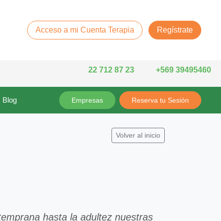
Acceso a mi Cuenta Terapia
Regístrate
22 712 87 23
+569 39495460
Blog
Empresas
Reserva tu Sesión
Volver al inicio
temprana hasta la adultez nuestras