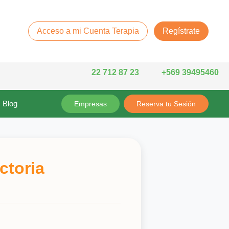
Acceso a mi Cuenta Terapia
Regístrate
22 712 87 23
+569 39495460
Blog
Empresas
Reserva tu Sesión
ctoria