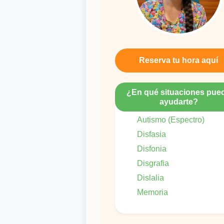
Reserva tu hora aquí
¿En qué situaciones pue
ayudarte?
Autismo (Espectro)
Disfasia
Disfonia
Disgrafia
Dislalia
Memoria