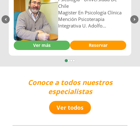
Católica Silva Henriquez
Diplomado De Extensión
Prevención Del Delito Y La
Anterior
Si
Violencia En Jóvenes -
Universidad De Chile
e
Ver más
Reservar
Conoce a todos nuestros
especialistas
Ver todos