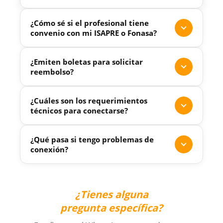
¿Cómo sé si el profesional tiene
convenio con mi ISAPRE o Fonasa?
¿Emiten boletas para solicitar
reembolso?
¿Cuáles son los requerimientos
técnicos para conectarse?
Internet:
Google Chrome o Mozilla
¿Qué pasa si tengo problemas de
Firefox. Si tienes Apple, deberá
conexión?
utilizar únicamente Google Chrome.
Video Cámara, Micrófono y siempre
habilitar ventanas emergentes o Pop
¿Tienes alguna
Ups.
22 712 87 23
pregunta específica?
Además, se sugiere tener la
aplicación de WhatsApp para