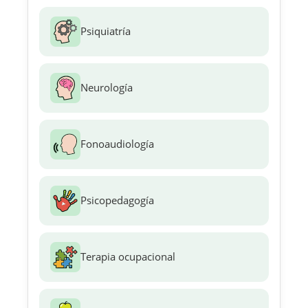
Psiquiatría
Neurología
Fonoaudiología
Psicopedagogía
Terapia ocupacional